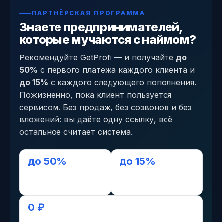
ПАРТНЁРСКАЯ ПРОГРАММА
Знаете предпринимателей,
которые мучаются с наймом?
Рекомендуйте GetProfi — и получайте
до
50%
с первого платежа каждого клиента и
до 15%
с каждого следующего пополнения.
Пожизненно, пока клиент пользуется
сервисом. Без продаж, без созвонов и без
вложений: вы даёте одну ссылку, всё
остальное считает система.
до 50%
до 15%
с первого платежа
с последующих,
пожизненно
0 ₽
старт без вложений