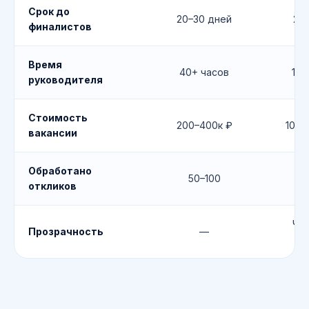
Срок до
20–30 дней
21 
финалистов
Время
40+ часов
1–2
руководителя
Стоимость
200–400к ₽
100–
вакансии
Обработано
50–100
50
откликов
Чё
Прозрачность
—
я