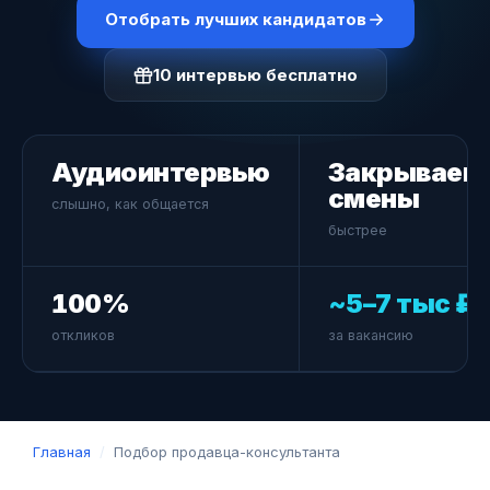
Отобрать лучших кандидатов
10 интервью бесплатно
Аудиоинтервью
Закрываем
смены
слышно, как общается
быстрее
100%
~5–7 тыс ₽
откликов
за вакансию
Главная
/
Подбор продавца-консультанта