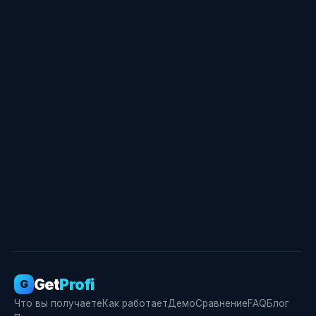
Свидетельство о госрегистрации ПО № RU
2026666355
Get
Profi
G
Что вы получаете
Как работает
Демо
Сравнение
FAQ
Блог