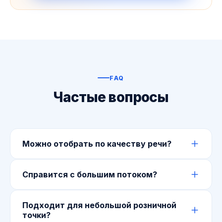
FAQ
Частые вопросы
Можно отобрать по качеству речи?
Да — это ключевое для продавца. Вы слушаете
Справится с большим потоком?
реальные аудиоответы и оцениваете
коммуникацию напрямую.
Да, массовые позиции — основной сценарий.
Подходит для небольшой розничной
Система проводит интервью параллельно.
точки?