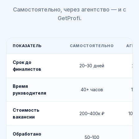
Самостоятельно, через агентство — и с
GetProfi.
ПОКАЗАТЕЛЬ
САМОСТОЯТЕЛЬНО
АГЕН
Срок до
20–30 дней
21 
финалистов
Время
40+ часов
1–2
руководителя
Стоимость
200–400к ₽
100–
вакансии
Обработано
50–100
50