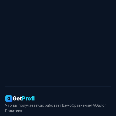
Свидетельство о госрегистрации ПО № RU
2026666355
Get
Profi
G
Что вы получаете
Как работает
Демо
Сравнение
FAQ
Блог
Политика