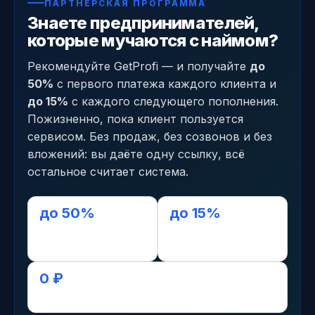
ПАРТНЁРСКАЯ ПРОГРАММА
Знаете предпринимателей,
которые мучаются с наймом?
Рекомендуйте GetProfi — и получайте
до
50%
с первого платежа каждого клиента и
до 15%
с каждого следующего пополнения.
Пожизненно, пока клиент пользуется
сервисом. Без продаж, без созвонов и без
вложений: вы даёте одну ссылку, всё
остальное считает система.
до 50%
до 15%
с первого платежа
с последующих,
пожизненно
0 ₽
старт без вложений