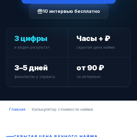
10 интервью бесплатно
3 цифры
Часы + ₽
и виден результат
скрытая цена найма
3–5 дней
от 90 ₽
финалисты у сервиса
за интервью
Главная
/
Калькулятор стоимости найма
СКРЫТАЯ ЦЕНА РУЧНОГО НАЙМА