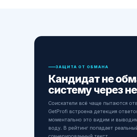
ЗАЩИТА ОТ ОБМАНА
Кандидат не обм
систему через н
Соискатели всё чаще пытаются отв
GetProfi встроена детекция ответ
моментально это видим и выводим
воду. В рейтинг попадает реальный
сгенерированный текст.