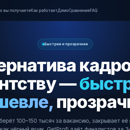
о вы получаете
Как работает
Демо
Сравнение
FAQ
Быстрее и прозрачнее
ернатива кадр
ентству —
быстр
шевле,
прозрач
берёт 100–150 тысяч за вакансию, закрывает её
как чёрный ящик. GetProfi даёт финалистов за 3