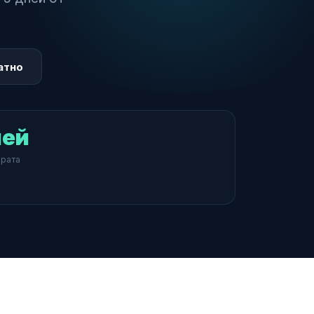
атно
ней
врата