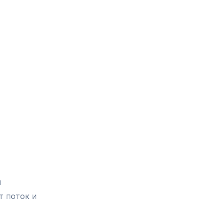
и
т поток и