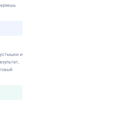
веряешь
пустышки и
езультат,
отовый