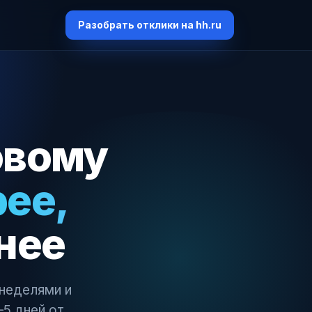
Разобрать отклики на hh.ru
овому
ее,
нее
 неделями и
–5 дней от