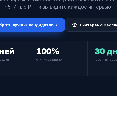
~5–7 тыс ₽ — и вы видите каждое интервью.
брать лучших кандидатов
10 интервью беспл
дней
100%
30 д
недель
откликов видно
гарантия воз