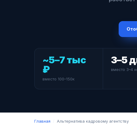
Ото
~5–7 тыс
3–5 
₽
вместо 3–4 
вместо 100–150к
Главная
/
Альтернатива кадровому агентству