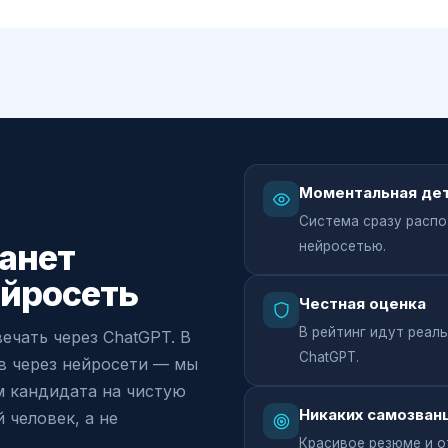
Моментальная де
Система сразу распо
анет
нейросетью.
ейросеть
Честная оценка
В рейтинг идут реал
ечать через ChatGPT. В
ChatGPT.
ов через нейросети — мы
 кандидата на чистую
Никаких самозван
 человек, а не
Красивое резюме и о