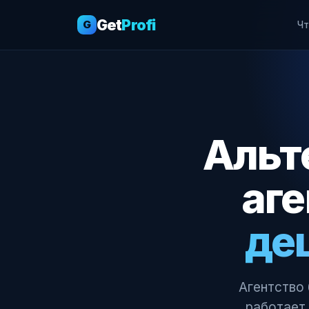
Get
Profi
G
Чт
Альт
аг
де
Агентство 
работает 