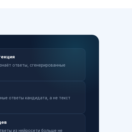
текция
знаёт ответы, сгенерированные
ьные ответы кандидата, а не текст
цев
тветы из нейросети больше не