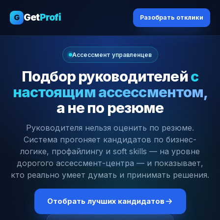
Get
Profi
G
Разобрать отклики
Ассессмент управленцев
Подбор руководителей
с
настоящим ассессментом,
а не по резюме
Руководителя нельзя оценить по резюме.
Система прогоняет кандидатов по бизнес-
логике, профайлингу и soft skills — на уровне
дорогого ассессмент-центра — и показывает,
кто реально умеет думать и принимать решения.
Отобрать лучших кандидатов