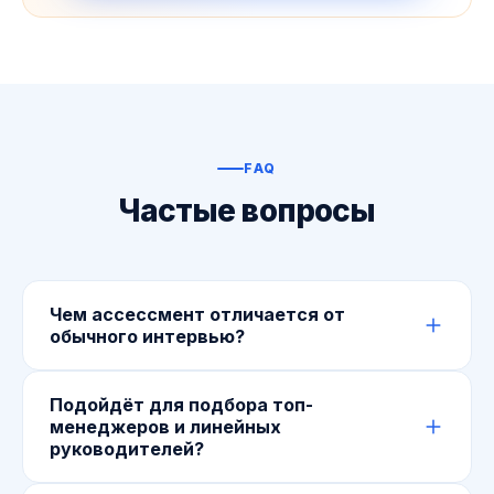
FAQ
Частые вопросы
Чем ассессмент отличается от
обычного интервью?
Обычное интервью проверяет факты из резюме.
Подойдёт для подбора топ-
Наш ассессмент проверяет мышление:
менеджеров и линейных
кандидат решает практические бизнес-кейсы, а
руководителей?
система оценивает логику, глубину и структуру
его рассуждений, плюс профайлинг и soft skills.