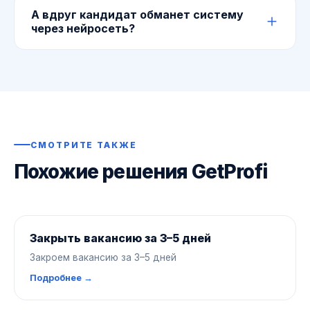
Да. Глубина оценки настраивается под уровень
А вдруг кандидат обманет систему
позиции — от руководителя отдела до
через нейросеть?
директора по направлению.
Не обманет. Встроенная детекция ловит
ответы, сгенерированные ИИ, и сразу это
показывает. Это особенно важно именно для
руководящих позиций.
СМОТРИТЕ ТАКЖЕ
Похожие решения GetProfi
Закрыть вакансию за 3–5 дней
Закроем вакансию за 3–5 дней
Подробнее →