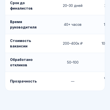
Срок до
20–30 дней
21 
финалистов
Время
40+ часов
1–2
руководителя
Стоимость
200–400к ₽
100–
вакансии
Обработано
50–100
50
откликов
Чё
Прозрачность
—
я