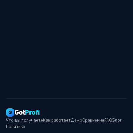
Свидетельство о госрегистрации ПО № RU
2026666355
Get
Profi
G
Что вы получаете
Как работает
Демо
Сравнение
FAQ
Блог
Политика