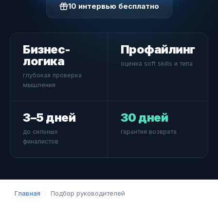
10 интервью бесплатно
Бизнес-
Профайлинг
логика
оценка soft skills и типа
глубокая проверка
мышления
3–5 дней
30 дней
до сильных
гарантия возврата
финалистов
Главная
/
Подбор руководителей