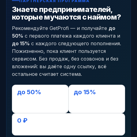
ПАРТНЁРСКАЯ ПРОГРАММА
Знаете предпринимателей,
которые мучаются с наймом?
Рекомендуйте GetProfi — и получайте
до
50%
с первого платежа каждого клиента и
до 15%
с каждого следующего пополнения.
Пожизненно, пока клиент пользуется
сервисом. Без продаж, без созвонов и без
вложений: вы даёте одну ссылку, всё
остальное считает система.
до 50%
до 15%
с первого платежа
с последующих,
пожизненно
0 ₽
старт без вложений