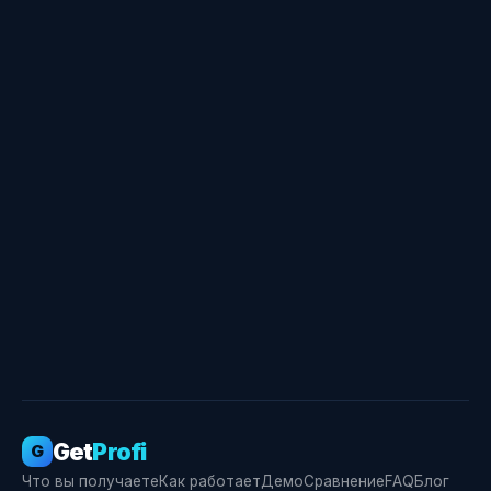
Свидетельство о госрегистрации ПО № RU
2026666355
Get
Profi
G
Что вы получаете
Как работает
Демо
Сравнение
FAQ
Блог