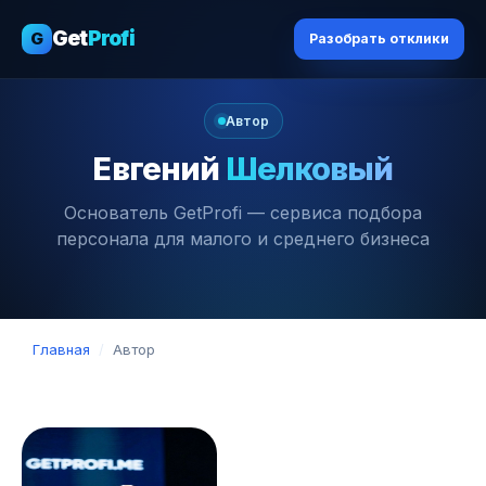
Get
Profi
G
Разобрать отклики
Автор
Евгений
Шелковый
Основатель GetProfi — сервиса подбора
персонала для малого и среднего бизнеса
Главная
/
Автор