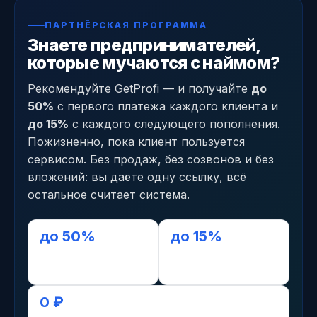
ПАРТНЁРСКАЯ ПРОГРАММА
Знаете предпринимателей,
которые мучаются с наймом?
Рекомендуйте GetProfi — и получайте
до
50%
с первого платежа каждого клиента и
до 15%
с каждого следующего пополнения.
Пожизненно, пока клиент пользуется
сервисом. Без продаж, без созвонов и без
вложений: вы даёте одну ссылку, всё
остальное считает система.
до 50%
до 15%
с первого платежа
с последующих,
пожизненно
0 ₽