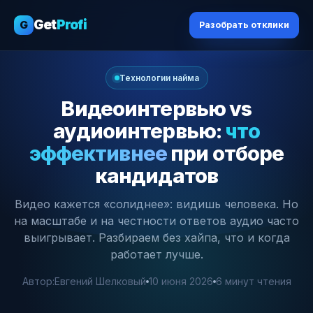
Get
Profi
G
Разобрать отклики
Технологии найма
Видеоинтервью vs
аудиоинтервью:
что
эффективнее
при отборе
кандидатов
Видео кажется «солиднее»: видишь человека. Но
на масштабе и на честности ответов аудио часто
выигрывает. Разбираем без хайпа, что и когда
работает лучше.
Автор:
Евгений Шелковый
10 июня 2026
6 минут чтения