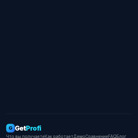
Свидетельство о госрегистрации ПО № RU
2026666355
Get
Profi
G
Что вы получаете
Как работает
Демо
Сравнение
FAQ
Блог