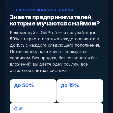
ПАРТНЁРСКАЯ ПРОГРАММА
Знаете предпринимателей,
которые мучаются с наймом?
Рекомендуйте GetProfi — и получайте
до
50%
с первого платежа каждого клиента и
до 15%
с каждого следующего пополнения.
Пожизненно, пока клиент пользуется
сервисом. Без продаж, без созвонов и без
вложений: вы даёте одну ссылку, всё
остальное считает система.
до 50%
до 15%
с первого платежа
с последующих,
пожизненно
0 ₽