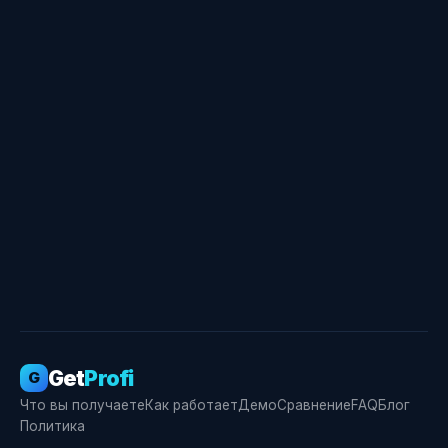
Свидетельство о госрегистрации ПО № RU
2026666355
Get
Profi
G
Что вы получаете
Как работает
Демо
Сравнение
FAQ
Блог
Политика