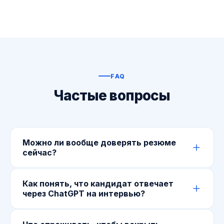
FAQ
Частые вопросы
Можно ли вообще доверять резюме
сейчас?
Резюме стоит воспринимать как заявку на
Как понять, что кандидат отвечает
разговор, а не как доказательство компетенций.
через ChatGPT на интервью?
Проверять нужно ответами на живые вопросы и
кейсы, которые невозможно пройти заготовкой.
По неестественным паузам, оторванности