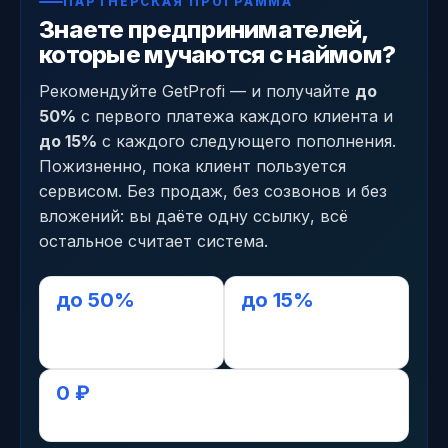
ПАРТНЁРСКАЯ ПРОГРАММА
Знаете предпринимателей,
которые мучаются с наймом?
Рекомендуйте GetProfi — и получайте
до
50%
с первого платежа каждого клиента и
до 15%
с каждого следующего пополнения.
Пожизненно, пока клиент пользуется
сервисом. Без продаж, без созвонов и без
вложений: вы даёте одну ссылку, всё
остальное считает система.
до 50%
до 15%
с первого платежа
с последующих,
пожизненно
0 ₽
старт без вложений