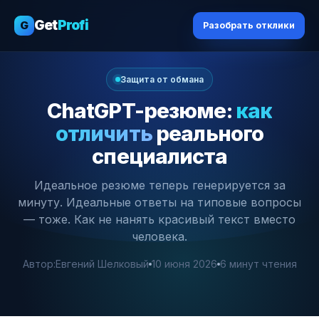
Get
Profi
G
Разобрать отклики
Защита от обмана
ChatGPT-резюме:
как
отличить
реального
специалиста
Идеальное резюме теперь генерируется за
минуту. Идеальные ответы на типовые вопросы
— тоже. Как не нанять красивый текст вместо
человека.
Автор:
Евгений Шелковый
10 июня 2026
6 минут чтения